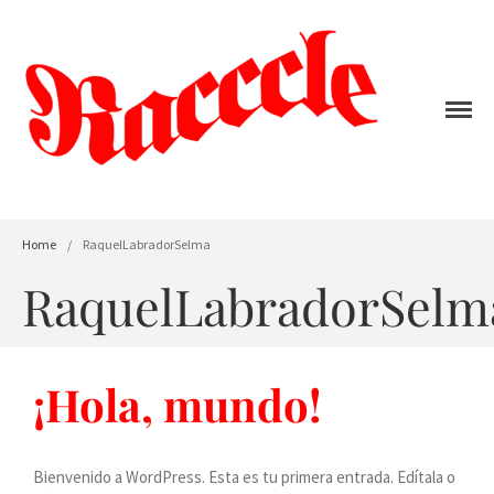
Work
Personal Projects
Shop
About
Home
/
RaquelLabradorSelma
RaquelLabradorSelm
¡Hola, mundo!
Bienvenido a WordPress. Esta es tu primera entrada. Edítala o