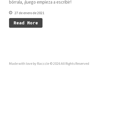
bórrala, ¡luego empieza a escribir!
27 de enero de 2021
Read More
Made with love by Racccle © 2026 All Rights Reserved